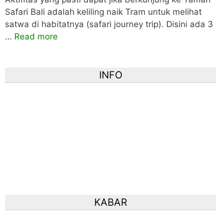
Safari Bali adalah keliling naik Tram untuk melihat
satwa di habitatnya (safari journey trip). Disini ada 3
…
Read more
INFO
KABAR
Harga Tiket Bali Safari Sekarang
Beda Safari Explorer dan Legend di Bali Safari Marine
Park