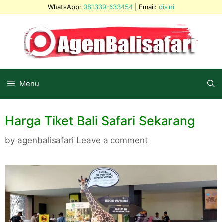
Skip
WhatsApp:
081339-633454
| Email:
disini
to
content
Menu
Harga Tiket Bali Safari Sekarang
by
agenbalisafari
Leave a comment